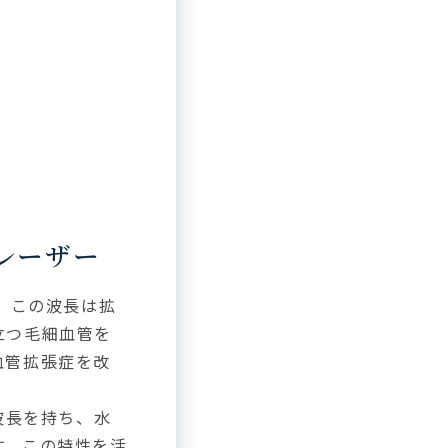
レーザー
す。この波長は拡
立つ毛細血管を
血管拡張症を改
波長を持ち、水
す。この特性を活