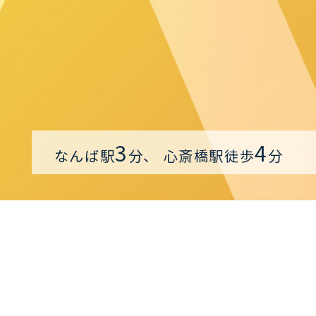
3
4
なんば駅
分、
心斎橋駅徒歩
分