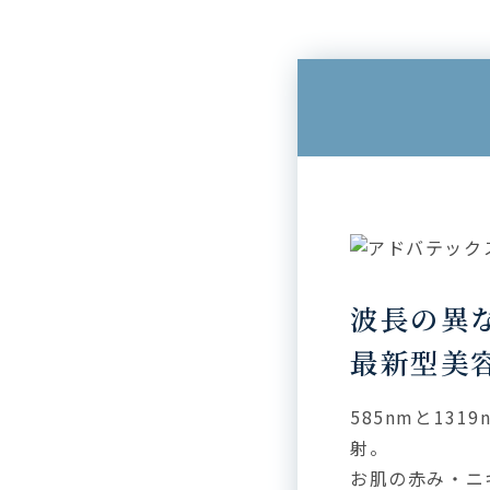
波長の異
最新型美
585nmと13
射。
お肌の赤み・ニ