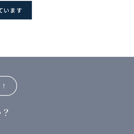
ています
い！
か？