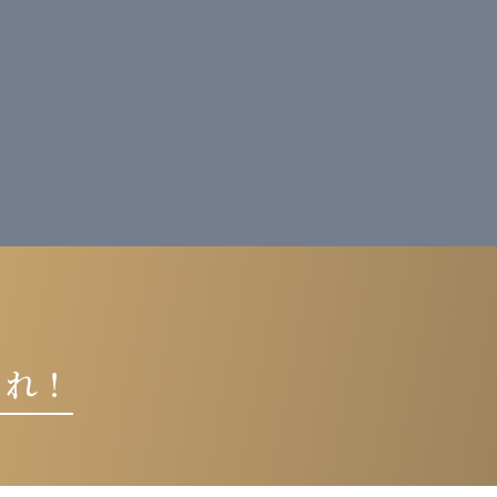
。
これ！