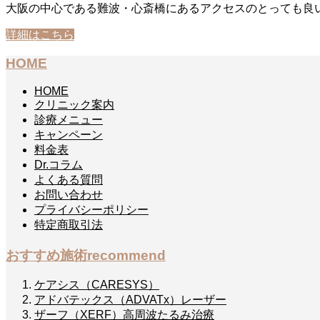
大阪の中心である難波・心斎橋にあるアクセスのとっても良
詳細はこちら
HOME
HOME
クリニック案内
診療メニュー
キャンペーン
料金表
Dr.コラム
よくある質問
お問い合わせ
プライバシーポリシー
特定商取引法
おすすめ施術
recommend
ケアシス（CARESYS）
アドバテックス（ADVATx）レーザー
ザーフ（XERF）高周波たるみ治療