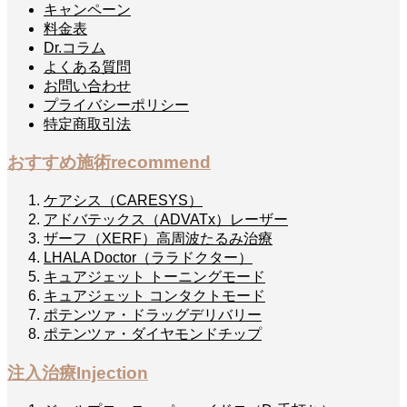
キャンペーン
料金表
Dr.コラム
よくある質問
お問い合わせ
プライバシーポリシー
特定商取引法
おすすめ施術
recommend
ケアシス（CARESYS）
アドバテックス（ADVATx）レーザー
ザーフ（XERF）高周波たるみ治療
LHALA Doctor（ララドクター）
キュアジェット トーニングモード
キュアジェット コンタクトモード
ポテンツァ・ドラッグデリバリー
ポテンツァ・ダイヤモンドチップ
注入治療
Injection