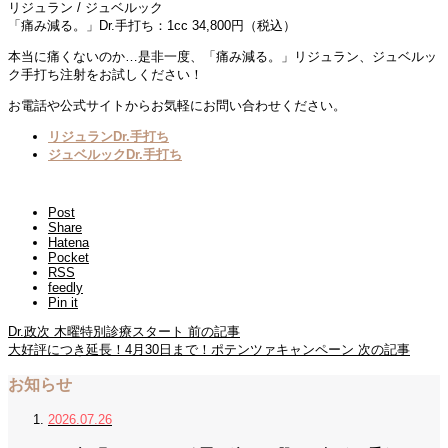
リジュラン / ジュベルック
「痛み減る。」Dr.手打ち：1cc 34,800円（税込）
本当に痛くないのか…是非一度、「痛み減る。」リジュラン、ジュベルッ
ク手打ち注射をお試しください！
お電話や公式サイトからお気軽にお問い合わせください。
リジュランDr.手打ち
ジュベルックDr.手打ち
Post
Share
Hatena
Pocket
RSS
feedly
Pin it
Dr.政次 木曜特別診療スタート
前の記事
大好評につき延長！4月30日まで！ポテンツァキャンペーン
次の記事
お知らせ
2026.07.26