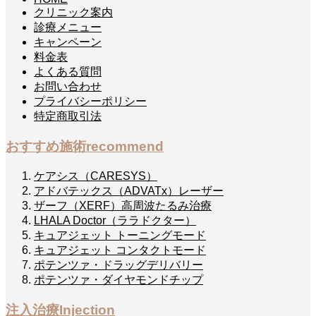
クリニック案内
診療メニュー
キャンペーン
料金表
よくある質問
お問い合わせ
プライバシーポリシー
特定商取引法
おすすめ施術
recommend
ケアシス（CARESYS）
アドバテックス（ADVATx）レーザー
ザーフ（XERF）高周波たるみ治療
LHALA Doctor（ララドクター）
キュアジェット トーニングモード
キュアジェット コンタクトモード
ポテンツァ・ドラッグデリバリー
ポテンツァ・ダイヤモンドチップ
注入治療
Injection