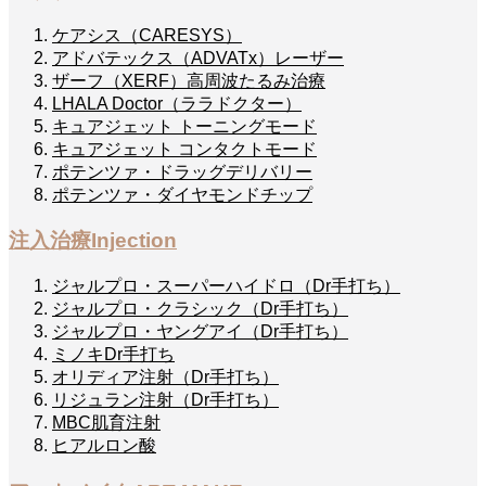
ケアシス（CARESYS）
アドバテックス（ADVATx）レーザー
ザーフ（XERF）高周波たるみ治療
LHALA Doctor（ララドクター）
キュアジェット トーニングモード
キュアジェット コンタクトモード
ポテンツァ・ドラッグデリバリー
ポテンツァ・ダイヤモンドチップ
注入治療
Injection
ジャルプロ・スーパーハイドロ（Dr手打ち）
ジャルプロ・クラシック（Dr手打ち）
ジャルプロ・ヤングアイ（Dr手打ち）
ミノキDr手打ち
オリディア注射（Dr手打ち）
リジュラン注射（Dr手打ち）
MBC肌育注射
ヒアルロン酸