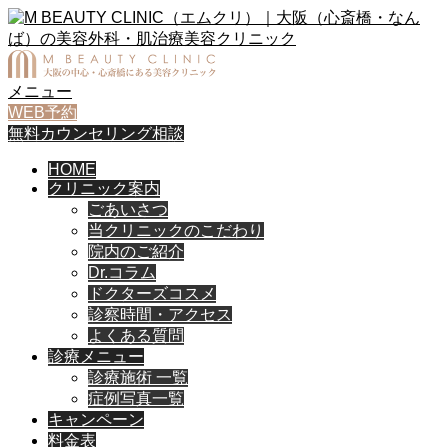
メニュー
WEB予約
無料カウンセリング相談
HOME
クリニック案内
ごあいさつ
当クリニックのこだわり
院内のご紹介
Dr.コラム
ドクターズコスメ
診察時間・アクセス
よくある質問
診療メニュー
診療施術 一覧
症例写真一覧
キャンペーン
料金表