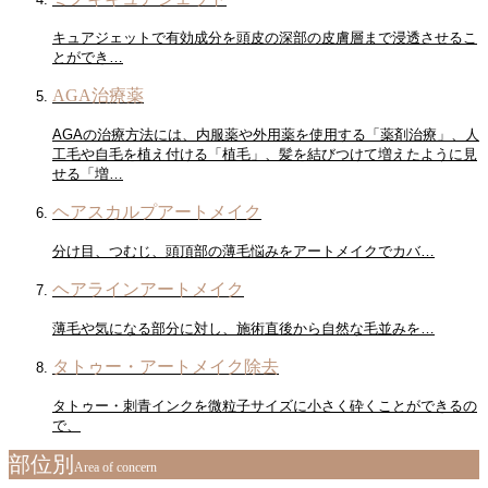
キュアジェットで有効成分を頭皮の深部の皮膚層まで浸透させるこ
とができ…
AGA治療薬
AGAの治療方法には、内服薬や外用薬を使用する「薬剤治療」、人
工毛や自毛を植え付ける「植毛」、髪を結びつけて増えたように見
せる「増…
ヘアスカルプアートメイク
分け目、つむじ、頭頂部の薄毛悩みをアートメイクでカバ…
ヘアラインアートメイク
薄毛や気になる部分に対し、施術直後から自然な毛並みを…
タトゥー・アートメイク除去
タトゥー・刺青インクを微粒子サイズに小さく砕くことができるの
で、
部位別
Area of ​​concern