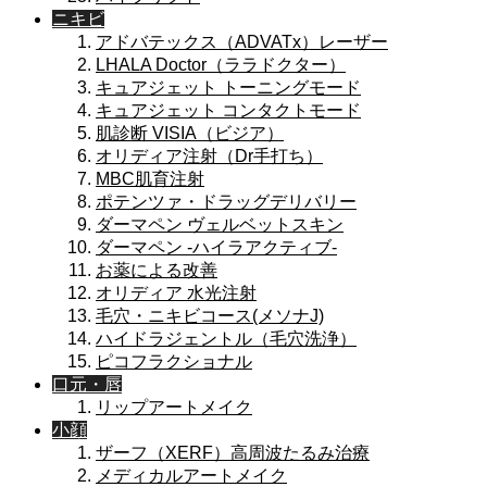
ニキビ
アドバテックス（ADVATx）レーザー
LHALA Doctor（ララドクター）
キュアジェット トーニングモード
キュアジェット コンタクトモード
肌診断 VISIA（ビジア）
オリディア注射（Dr手打ち）
MBC肌育注射
ポテンツァ・ドラッグデリバリー
ダーマペン ヴェルベットスキン
ダーマペン -ハイラアクティブ-
お薬による改善
オリディア 水光注射
毛穴・ニキビコース(メソナJ)
ハイドラジェントル（毛穴洗浄）
ピコフラクショナル
口元・唇
リップアートメイク
小顔
ザーフ（XERF）高周波たるみ治療
メディカルアートメイク