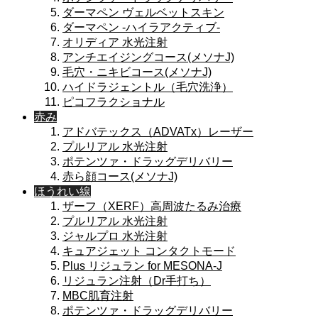
ダーマペン ヴェルベットスキン
ダーマペン -ハイラアクティブ-
オリディア 水光注射
アンチエイジングコース(メソナJ)
毛穴・ニキビコース(メソナJ)
ハイドラジェントル（毛穴洗浄）
ピコフラクショナル
赤み
アドバテックス（ADVATx）レーザー
プルリアル 水光注射
ポテンツァ・ドラッグデリバリー
赤ら顔コース(メソナJ)
ほうれい線
ザーフ（XERF）高周波たるみ治療
プルリアル 水光注射
ジャルプロ 水光注射
キュアジェット コンタクトモード
Plus リジュラン for MESONA-J
リジュラン注射（Dr手打ち）
MBC肌育注射
ポテンツァ・ドラッグデリバリー