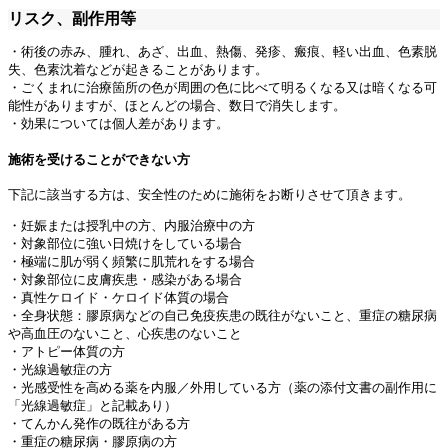
リスク、副作用等
・術後の赤み、腫れ、あざ、出血、熱傷、発疹、瘢痕、軽い出血、色素脱
失、色素沈着などが起きることがあります。
・ごくまれに治療箇所の色が周囲の色に比べて明るくなる又は暗くなる可
能性がありますが、ほとんどの場合、数日で消失します。
・効果については個人差があります。
施術を受けることができない方
下記に該当する方は、安全性のために施術をお断りさせて頂きます。
・妊娠または授乳中の方、内服治療中の方
・対象部位に強い日焼けをしている場合
・極端に肌が弱く頻繁に肌荒れをする場合
・対象部位に皮膚疾患・感染がある場合
・真性ケロイド・ケロイド体質の場合
・全身状態：膠原病などの自己免疫疾患の既往がないこと、重症の糖尿病
や高血圧のないこと、心疾患のないこと
・アトピー体質の方
・光線過敏症の方
・光感受性を高める薬を内服／外用している方（薬の添付文書の副作用に
「光線過敏症」と記載あり）
・てんかん発作の既往がある方
・重症の糖尿病・膠原病の方