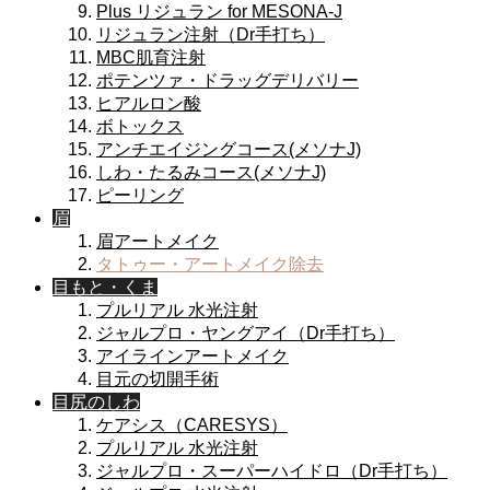
Plus リジュラン for MESONA-J
リジュラン注射（Dr手打ち）
MBC肌育注射
ポテンツァ・ドラッグデリバリー
ヒアルロン酸
ボトックス
アンチエイジングコース(メソナJ)
しわ・たるみコース(メソナJ)
ピーリング
眉
眉アートメイク
タトゥー・アートメイク除去
目もと・くま
プルリアル 水光注射
ジャルプロ・ヤングアイ（Dr手打ち）
アイラインアートメイク
目元の切開手術
目尻のしわ
ケアシス（CARESYS）
プルリアル 水光注射
ジャルプロ・スーパーハイドロ（Dr手打ち）