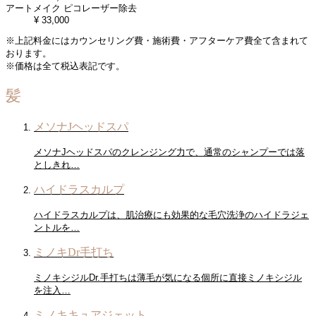
アートメイク ピコレーザー除去
¥ 33,000
※上記料金にはカウンセリング費・施術費・アフターケア費全て含まれて
おります。
※価格は全て税込表記です。
髪
メソナJヘッドスパ
メソナJヘッドスパのクレンジング力で、通常のシャンプーでは落
としきれ…
ハイドラスカルプ
ハイドラスカルプは、肌治療にも効果的な毛穴洗浄のハイドラジェ
ントルを…
ミノキDr手打ち
ミノキシジルDr.手打ちは薄毛が気になる個所に直接ミノキシジル
を注入…
ミノキキュアジェット