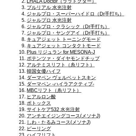
LHALA Doctor（ララドクター）
プルリアル 水光注射
ジャルプロ・スーパーハイドロ（Dr手打ち）
ジャルプロ 水光注射
ジャルプロ・クラシック（Dr手打ち）
ジャルプロ・ヤングアイ（Dr手打ち）
キュアジェット トーニングモード
キュアジェット コンタクトモード
Plus リジュラン for MESONA-J
ポテンツァ・ダイヤモンドチップ
アルテミスリフト（糸リフト）
韓国女優ハイフ
ダーマペン ヴェルベットスキン
ダーマペン -ハイラアクティブ-
MBCリフト（糸リフト）
ヒアルロン酸
ボトックス
サイトケア532 水光注射
アンチエイジングコース(メソナJ)
しわ・たるみコース(メソナJ)
ピーリング
ハイフリフト