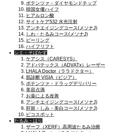
ポテンツァ・ダイヤモンドチップ
韓国女優ハイフ
ヒアルロン酸
サイトケア532 水光注射
アンチエイジングコース(メソナJ)
しわ・たるみコース(メソナJ)
ピーリング
ハイフリフト
シミ・そばかす
ケアシス（CARESYS）
アドバテックス（ADVATx）レーザー
LHALA Doctor（ララドクター）
肌診断 VISIA（ビジア）
ポテンツァ・ドラッグデリバリー
美容点滴
お薬による改善
アンチエイジングコース(メソナJ)
肝斑・しみ・美白コース(メソナJ)
ピコスポット
たるみ・はり
ザーフ（XERF）高周波たるみ治療