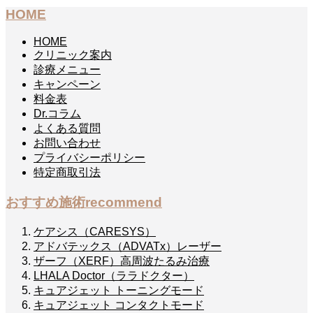
HOME
HOME
クリニック案内
診療メニュー
キャンペーン
料金表
Dr.コラム
よくある質問
お問い合わせ
プライバシーポリシー
特定商取引法
おすすめ施術
recommend
ケアシス（CARESYS）
アドバテックス（ADVATx）レーザー
ザーフ（XERF）高周波たるみ治療
LHALA Doctor（ララドクター）
キュアジェット トーニングモード
キュアジェット コンタクトモード