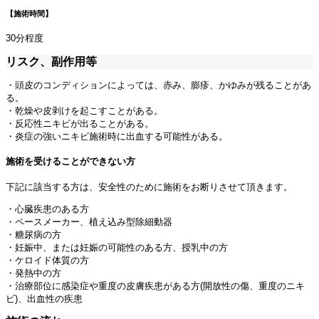
【施術時間】
30分程度
リスク、副作用等
・頭皮のコンディションによっては、赤み、膨疹、かゆみが残ることがあ
る。
・乾燥や皮剥けを起こすことがある。
・反応性ニキビが出ることがある。
・炎症の強いニキビ施術時に出血する可能性がある。
施術を受けることができない方
下記に該当する方は、安全性のために施術をお断りさせて頂きます。
・心臓疾患のある方
・ペースメーカー、植え込み型除細動器
・糖尿病の方
・妊娠中、または妊娠の可能性のある方、授乳中の方
・ケロイド体質の方
・発熱中の方
・治療部位に感染症や重度の皮膚疾患がある方(開放性の傷、重度のニキ
ビ)、出血性の疾患