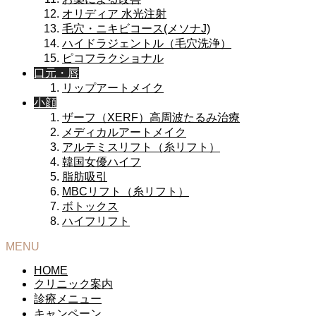
オリディア 水光注射
毛穴・ニキビコース(メソナJ)
ハイドラジェントル（毛穴洗浄）
ピコフラクショナル
口元・唇
リップアートメイク
小顔
ザーフ（XERF）高周波たるみ治療
メディカルアートメイク
アルテミスリフト（糸リフト）
韓国女優ハイフ
脂肪吸引
MBCリフト（糸リフト）
ボトックス
ハイフリフト
MENU
HOME
クリニック案内
診療メニュー
キャンペーン