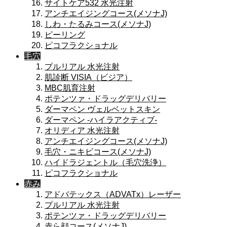
サイトケア532 水光注射
アンチエイジングコース(メソナJ)
しわ・たるみコース(メソナJ)
ピーリング
ピコフラクショナル
毛穴
プルリアル 水光注射
肌診断 VISIA（ビジア）
MBC肌育注射
ポテンツァ・ドラッグデリバリー
ダーマペン ヴェルベットスキン
ダーマペン -ハイラアクティブ-
オリディア 水光注射
アンチエイジングコース(メソナJ)
毛穴・ニキビコース(メソナJ)
ハイドラジェントル（毛穴洗浄）
ピコフラクショナル
赤み
アドバテックス（ADVATx）レーザー
プルリアル 水光注射
ポテンツァ・ドラッグデリバリー
赤ら顔コース(メソナJ)