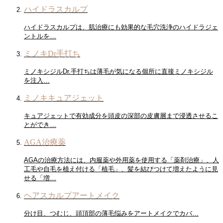
ハイドラスカルプ
ハイドラスカルプは、肌治療にも効果的な毛穴洗浄のハイドラジェ
ントルを…
ミノキDr手打ち
ミノキシジルDr.手打ちは薄毛が気になる個所に直接ミノキシジル
を注入…
ミノキキュアジェット
キュアジェットで有効成分を頭皮の深部の皮膚層まで浸透させるこ
とができ…
AGA治療薬
AGAの治療方法には、内服薬や外用薬を使用する「薬剤治療」、人
工毛や自毛を植え付ける「植毛」、髪を結びつけて増えたように見
せる「増…
ヘアスカルプアートメイク
分け目、つむじ、頭頂部の薄毛悩みをアートメイクでカバ…