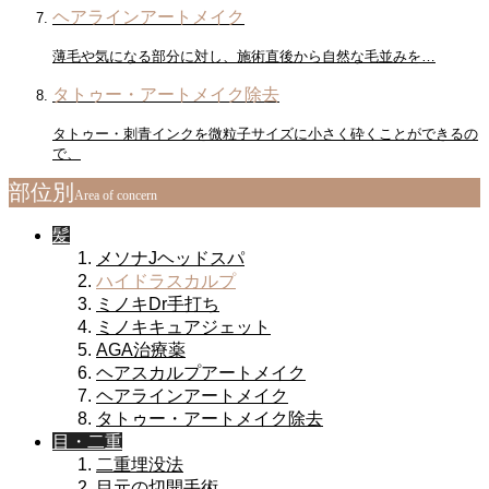
ヘアラインアートメイク
薄毛や気になる部分に対し、施術直後から自然な毛並みを…
タトゥー・アートメイク除去
タトゥー・刺青インクを微粒子サイズに小さく砕くことができるの
で、
部位別
Area of ​​concern
髪
メソナJヘッドスパ
ハイドラスカルプ
ミノキDr手打ち
ミノキキュアジェット
AGA治療薬
ヘアスカルプアートメイク
ヘアラインアートメイク
タトゥー・アートメイク除去
目・二重
二重埋没法
目元の切開手術