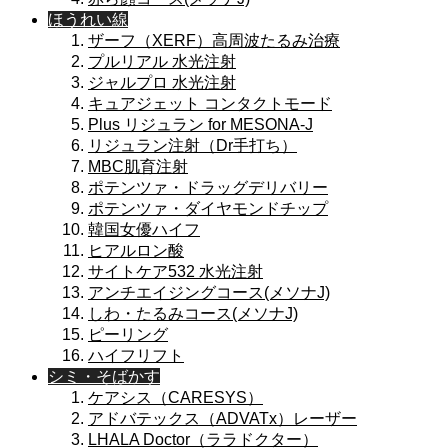
ほうれい線
ザーフ（XERF）高周波たるみ治療
プルリアル 水光注射
ジャルプロ 水光注射
キュアジェット コンタクトモード
Plus リジュラン for MESONA-J
リジュラン注射（Dr手打ち）
MBC肌育注射
ポテンツァ・ドラッグデリバリー
ポテンツァ・ダイヤモンドチップ
韓国女優ハイフ
ヒアルロン酸
サイトケア532 水光注射
アンチエイジングコース(メソナJ)
しわ・たるみコース(メソナJ)
ピーリング
ハイフリフト
シミ・そばかす
ケアシス（CARESYS）
アドバテックス（ADVATx）レーザー
LHALA Doctor（ララドクター）