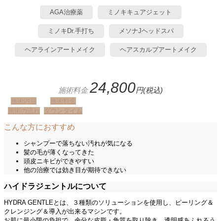
AGA治療薬
ミノキキュアジェット
ミノキDr.手打ち
メソナJヘッドスパ
ヘアラインアートメイク
ヘアスカルプアートメイク
24,800
施術料金
円(税込)
施術内容
施術料金
施術の流れ
ダウンタイム
こんな方におすすめ
シャンプーで落ちない汚れが気になる
髪の毛が薄くなってきた
頭皮ニキビができやすい
他の治療では効き目が期待できない
ハイドラジェントルについて
HYDRA GENTLEとは、３種類のソリューションを使用し、ピーリング＆
クレンジング＆導入が出来るマシンです。
お肌に最小限の負担で、余分な皮脂・角質を取り除き、透明感あふれるう