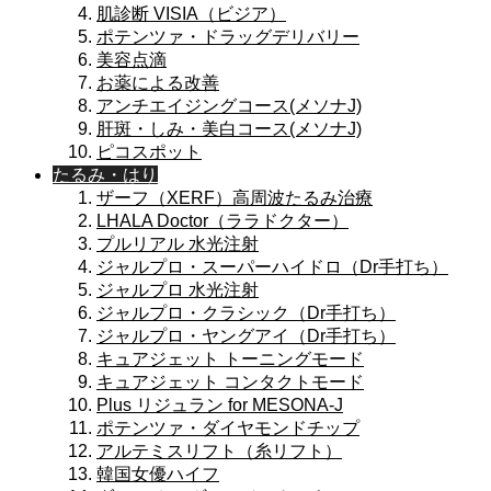
肌診断 VISIA（ビジア）
ポテンツァ・ドラッグデリバリー
美容点滴
お薬による改善
アンチエイジングコース(メソナJ)
肝斑・しみ・美白コース(メソナJ)
ピコスポット
たるみ・はり
ザーフ（XERF）高周波たるみ治療
LHALA Doctor（ララドクター）
プルリアル 水光注射
ジャルプロ・スーパーハイドロ（Dr手打ち）
ジャルプロ 水光注射
ジャルプロ・クラシック（Dr手打ち）
ジャルプロ・ヤングアイ（Dr手打ち）
キュアジェット トーニングモード
キュアジェット コンタクトモード
Plus リジュラン for MESONA-J
ポテンツァ・ダイヤモンドチップ
アルテミスリフト（糸リフト）
韓国女優ハイフ