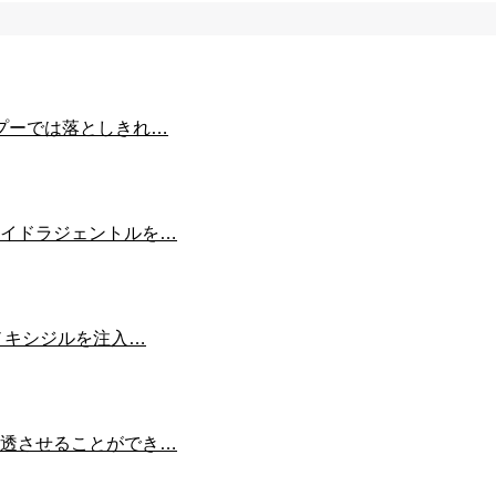
プーでは落としきれ…
イドラジェントルを…
ノキシジルを注入…
透させることができ…