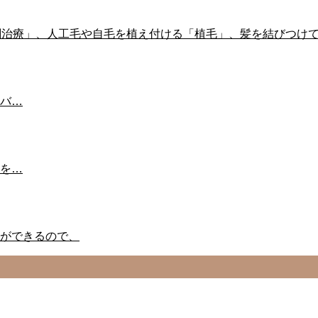
剤治療」、人工毛や自毛を植え付ける「植毛」、髪を結びつけ
バ…
を…
ができるので、