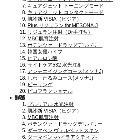
キュアジェット トーニングモード
キュアジェット コンタクトモード
肌診断 VISIA（ビジア）
Plus リジュラン for MESONA-J
リジュラン注射（Dr手打ち）
MBC肌育注射
ポテンツァ・ドラッグデリバリー
韓国女優ハイフ
ヒアルロン酸
サイトケア532 水光注射
アンチエイジングコース(メソナJ)
しわ・たるみコース(メソナJ)
ピーリング
ピコフラクショナル
毛穴
プルリアル 水光注射
肌診断 VISIA（ビジア）
MBC肌育注射
ポテンツァ・ドラッグデリバリー
ダーマペン ヴェルベットスキン
ダーマペン -ハイラアクティブ-