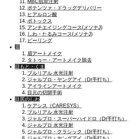
MBC肌育注射
ポテンツァ・ドラッグデリバリー
ヒアルロン酸
ボトックス
アンチエイジングコース(メソナJ)
しわ・たるみコース(メソナJ)
ピーリング
眉
眉アートメイク
タトゥー・アートメイク除去
目もと・くま
プルリアル 水光注射
ジャルプロ・ヤングアイ（Dr手打ち）
アイラインアートメイク
目元の切開手術
目尻のしわ
ケアシス（CARESYS）
プルリアル 水光注射
ジャルプロ・スーパーハイドロ（Dr手打ち）
ジャルプロ 水光注射
ジャルプロ・クラシック（Dr手打ち）
ジャルプロ・ヤングアイ（Dr手打ち）