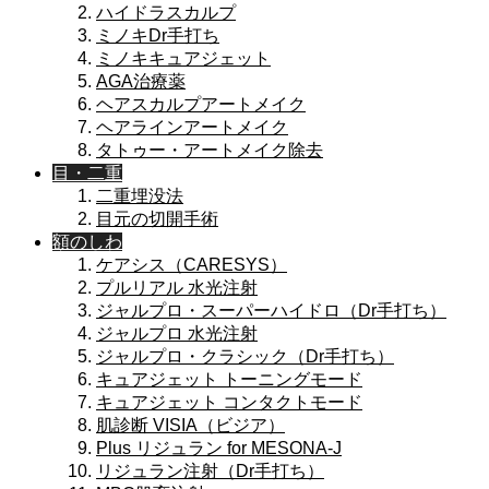
ハイドラスカルプ
ミノキDr手打ち
ミノキキュアジェット
AGA治療薬
ヘアスカルプアートメイク
ヘアラインアートメイク
タトゥー・アートメイク除去
目・二重
二重埋没法
目元の切開手術
額のしわ
ケアシス（CARESYS）
プルリアル 水光注射
ジャルプロ・スーパーハイドロ（Dr手打ち）
ジャルプロ 水光注射
ジャルプロ・クラシック（Dr手打ち）
キュアジェット トーニングモード
キュアジェット コンタクトモード
肌診断 VISIA（ビジア）
Plus リジュラン for MESONA-J
リジュラン注射（Dr手打ち）