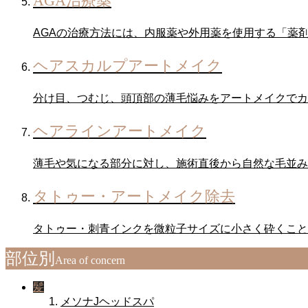
AGA治療薬
AGAの治療方法には、内服薬や外用薬を使用する「薬
ヘアスカルプアートメイク
分け目、つむじ、頭頂部の薄毛悩みをアートメイクでカ
ヘアラインアートメイク
薄毛や気になる部分に対し、施術直後から自然な毛並み
タトゥー・アートメイク除去
タトゥー・刺青インクを微粒子サイズに小さく砕くこと
部位別
Area of ​​concern
髪
メソナJヘッドスパ